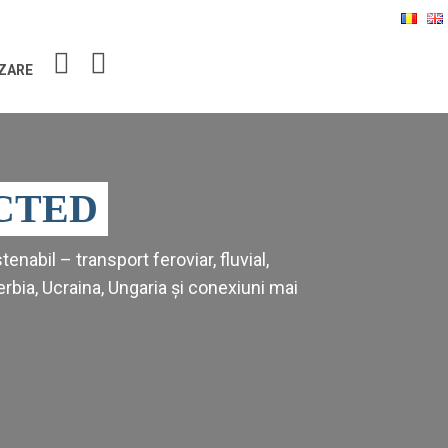
ZARE
CTED
nabil – transport feroviar, fluvial,
erbia, Ucraina, Ungaria și conexiuni mai