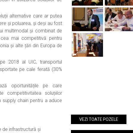
VIEW
VIEW
luții alternative care ar putea
ere și poluarea, și deși au fost
ului multimodal și combinat de
VIEW
VIEW
d cea mai competitivă pentru
nia și alte țări din Europa de
VIEW
VIEW
 pe 2018 al UIC, transportul
nsportate pe cale ferată (30%
ză oportunitățile pe care
 competitivitatea soluțiilor
 în supply chain pentru a aduce
VEZI TOATE POZELE
 de infrastructură și