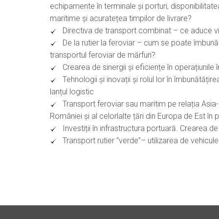
echipamente în terminale și porturi, disponibilitat
maritime și acuratețea timpilor de livrare?
Directiva de transport combinat – ce aduce vi
De la rutier la feroviar – cum se poate îmbunătăți
transportul feroviar de mărfuri?
Crearea de sinergii și eficiențe în operațiunile 
Tehnologii și inovații și rolul lor în îmbunătățir
lanțul logistic
Transport feroviar sau maritim pe relația Asia
României și al celorlalte țări din Europa de Est în
Investiții în infrastructura portuară. Crearea 
Transport rutier “verde”– utilizarea de vehicu