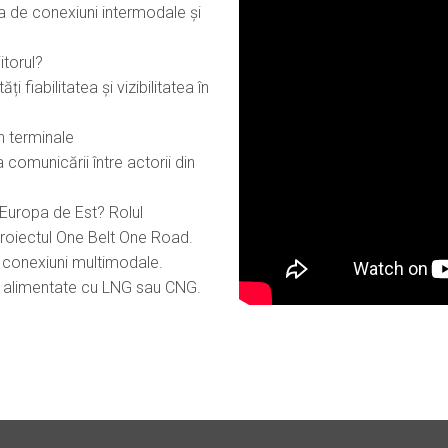
ea de conexiuni intermodale și
itorul?
 fiabilitatea și vizibilitatea în
în terminale
ea comunicării între actorii din
-Europa de Est? Rolul
 proiectul One Belt One Road.
de conexiuni multimodale.
le alimentate cu LNG sau CNG.