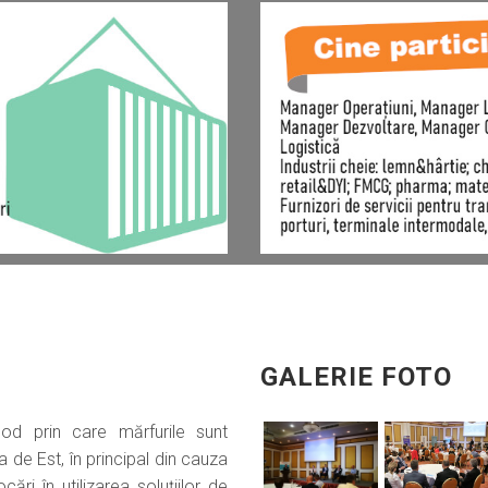
VIEW
VIEW
GALERIE FOTO
VIEW
VIEW
 mod prin care mărfurile sunt
 de Est, în principal din cauza
ocări în utilizarea soluțiilor de